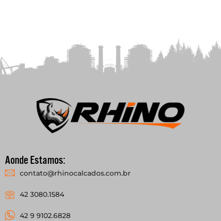
Aonde Estamos:
contato@rhinocalcados.com.br
42 3080.1584
42 9 9102.6828