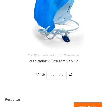
PFF2® sem Válvula
,
Protetor Respiratório
Respirador PFF2® sem Válvula
Ler mais
Pesquisar